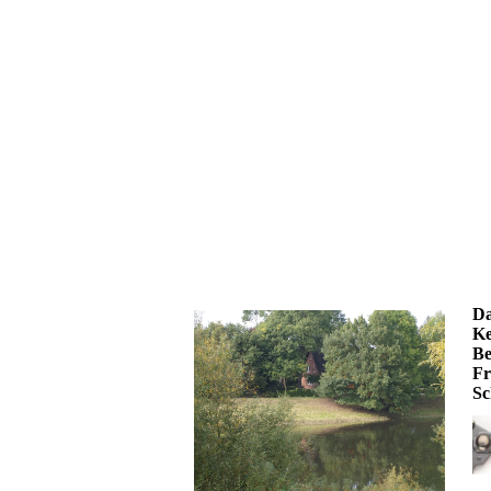
Da
Ke
Be
Fr
Sc